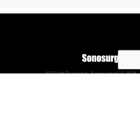
All Right Reserved - Sonosurgery © 2026
Ivo Agabiti DDS
| Viale Napoli, 43 - 61121 - Pesaro (PU) -
+39 0721.400056 -
info@sonosurgery.it