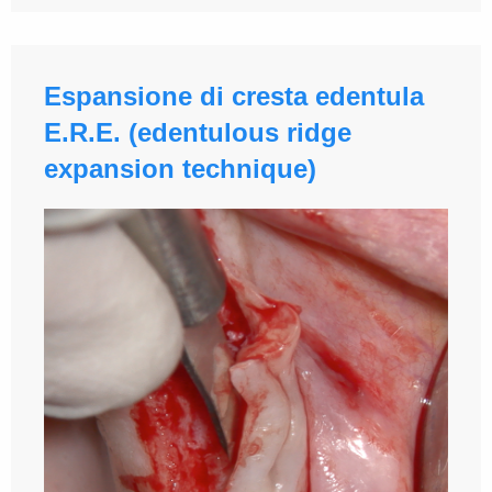
Espansione di cresta edentula
E.R.E. (edentulous ridge
expansion technique)